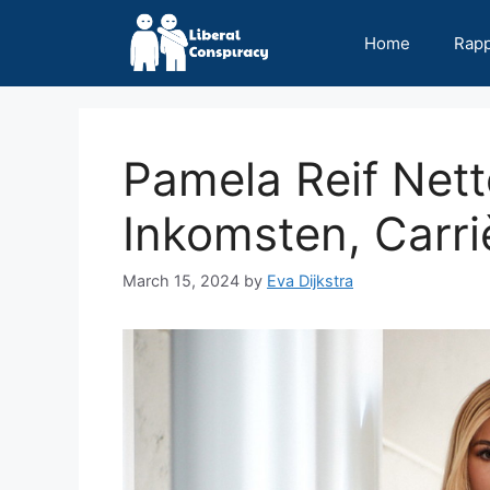
Skip
to
Home
Rap
content
Pamela Reif Net
Inkomsten, Carriè
March 15, 2024
by
Eva Dijkstra