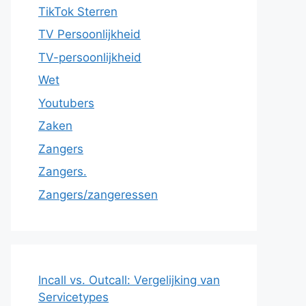
TikTok Sterren
TV Persoonlijkheid
TV-persoonlijkheid
Wet
Youtubers
Zaken
Zangers
Zangers.
Zangers/zangeressen
Incall vs. Outcall: Vergelijking van
Servicetypes