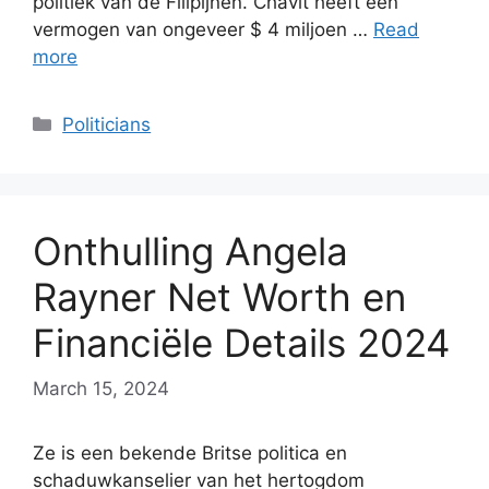
politiek van de Filipijnen. Chavit heeft een
vermogen van ongeveer $ 4 miljoen …
Read
more
Categories
Politicians
Onthulling Angela
Rayner Net Worth en
Financiële Details 2024
March 15, 2024
Ze is een bekende Britse politica en
schaduwkanselier van het hertogdom