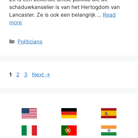
schaduwkanselier is van het Hertogdom van
Lancaster. Ze is ook een belangrijk …
Read
more
Categories
Politicians
Page
Page
Page
1
2
3
Next
→