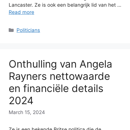
Lancaster. Ze is ook een belangrijk lid van het …
Read more
Categories
Politicians
Onthulling van Angela
Rayners nettowaarde
en financiële details
2024
March 15, 2024
Ze is een bekende Britse politica die de