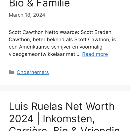
Bio & Familie
March 18, 2024
Scott Cawthon Netto Waarde: Scott Braden
Cawthon, beter bekend als Scott Cawthon, is
een Amerikaanse schrijver en voormalig
videogameontwikkelaar met …
Read more
Categories
Ondernemers
Luis Ruelas Net Worth
2024 | Inkomsten,
Carrière, Bio & Vriendin