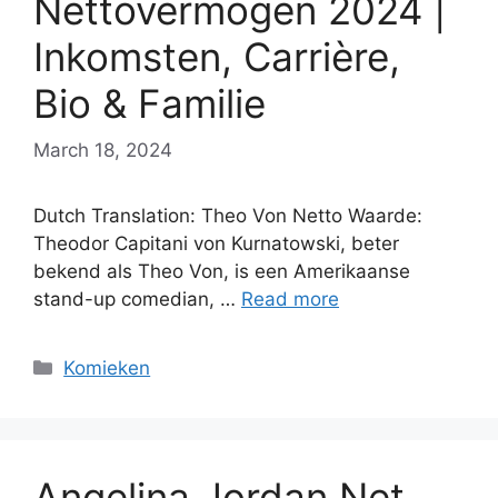
Nettovermogen 2024 |
Inkomsten, Carrière,
Bio & Familie
March 18, 2024
Dutch Translation: Theo Von Netto Waarde:
Theodor Capitani von Kurnatowski, beter
bekend als Theo Von, is een Amerikaanse
stand-up comedian, …
Read more
Categories
Komieken
Angelina Jordan Net