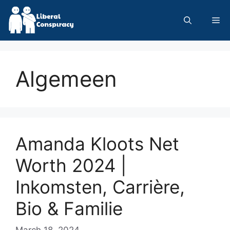
Skip
to
Me
content
Algemeen
Amanda Kloots Net
Worth 2024 |
Inkomsten, Carrière,
Bio & Familie
March 18, 2024