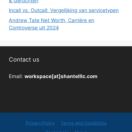
& Geruchten
Incall vs. Outcall: Vergelijking van servicetypen
Andrew Tate Net Worth, Carrière en
Controverse uit 2024
Contact us
Email:
workspace[at]shantelllc.com
Privacy Policy
Terms and Conditions