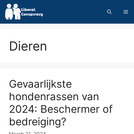
Skip
to
Me
content
Dieren
Gevaarlijkste
hondenrassen van
2024: Beschermer of
bedreiging?
March 21, 2024