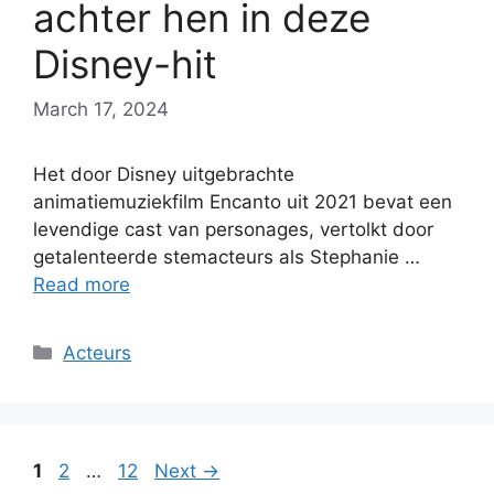
achter hen in deze
Disney-hit
March 17, 2024
Het door Disney uitgebrachte
animatiemuziekfilm Encanto uit 2021 bevat een
levendige cast van personages, vertolkt door
getalenteerde stemacteurs als Stephanie …
Read more
Categories
Acteurs
Page
Page
Page
1
2
…
12
Next
→