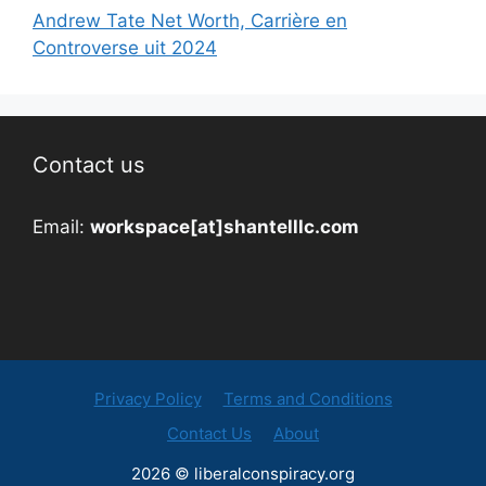
Andrew Tate Net Worth, Carrière en
Controverse uit 2024
Contact us
Email:
workspace[at]shantelllc.com
Privacy Policy
Terms and Conditions
Contact Us
About
2026 © liberalconspiracy.org