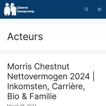
Skip
to
Me
content
Acteurs
Morris Chestnut
Nettovermogen 2024 |
Inkomsten, Carrière,
Bio & Familie
March 18, 2024