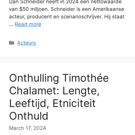
Dan Schneider heeft in 2024 een nettowaarde
van $50 miljoen. Schneider is een Amerikaanse
acteur, producent en scenarioschrijver. Hij staat
…
Read more
Categories
Acteurs
Onthulling Timothée
Chalamet: Lengte,
Leeftijd, Etniciteit
Onthuld
March 17, 2024