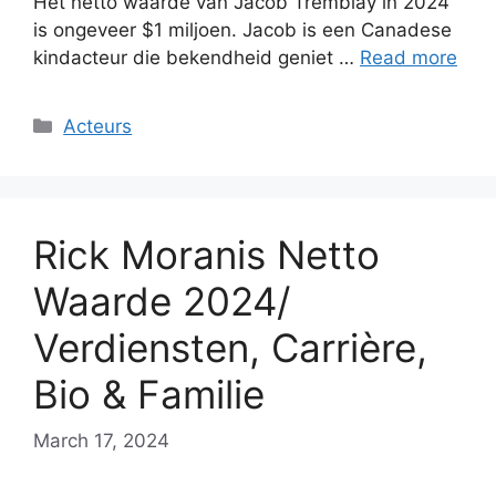
Het netto waarde van Jacob Tremblay in 2024
is ongeveer $1 miljoen. Jacob is een Canadese
kindacteur die bekendheid geniet …
Read more
Categories
Acteurs
Rick Moranis Netto
Waarde 2024/
Verdiensten, Carrière,
Bio & Familie
March 17, 2024