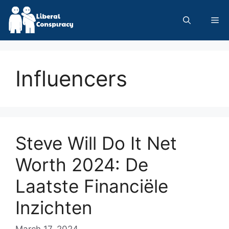
Skip
to
Me
content
Influencers
Steve Will Do It Net
Worth 2024: De
Laatste Financiële
Inzichten
March 17, 2024