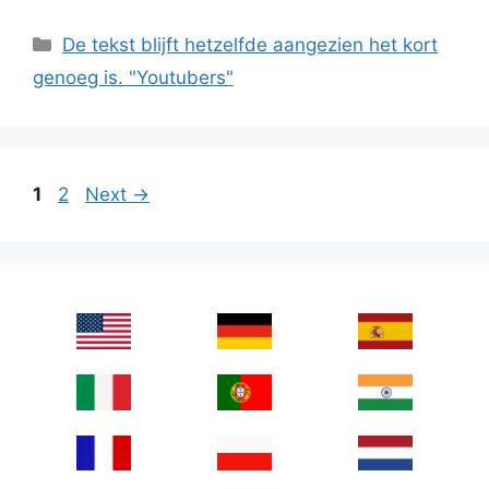
Categories
De tekst blijft hetzelfde aangezien het kort
genoeg is. "Youtubers"
Page
Page
1
2
Next
→