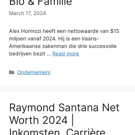
Bio & Familie
March 17, 2024
Alex Hormozi heeft een nettowaarde van $15
miljoen vanaf 2024. Hij is een Iraans-
Amerikaanse zakenman die drie succesvolle
bedrijven bezit …
Read more
Categories
Ondernemers
Raymond Santana Net
Worth 2024 |
Inkomsten, Carrière,