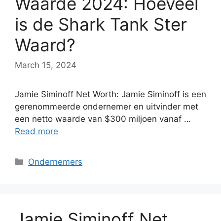
Waarde 2024: Hoeveel
is de Shark Tank Ster
Waard?
March 15, 2024
Jamie Siminoff Net Worth: Jamie Siminoff is een
gerenommeerde ondernemer en uitvinder met
een netto waarde van $300 miljoen vanaf …
Read more
Categories
Ondernemers
Jamie Siminoff Net