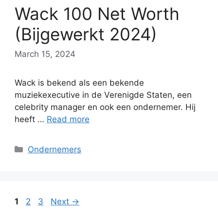
Wack 100 Net Worth
(Bijgewerkt 2024)
March 15, 2024
Wack is bekend als een bekende
muziekexecutive in de Verenigde Staten, een
celebrity manager en ook een ondernemer. Hij
heeft …
Read more
Categories
Ondernemers
Page
Page
Page
1
2
3
Next
→