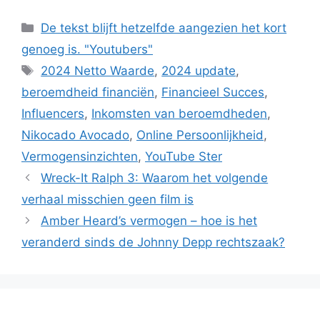
Categories
De tekst blijft hetzelfde aangezien het kort
genoeg is. "Youtubers"
Tags
2024 Netto Waarde
,
2024 update
,
beroemdheid financiën
,
Financieel Succes
,
Influencers
,
Inkomsten van beroemdheden
,
Nikocado Avocado
,
Online Persoonlijkheid
,
Vermogensinzichten
,
YouTube Ster
Wreck-It Ralph 3: Waarom het volgende
verhaal misschien geen film is
Amber Heard’s vermogen – hoe is het
veranderd sinds de Johnny Depp rechtszaak?