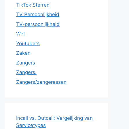
TikTok Sterren
TV Persoonlijkheid
TV-persoonlijkheid
Wet
Youtubers
Zaken
Zangers
Zangers.
Zangers/zangeressen
Incall vs. Outcall: Vergelijking van
Servicetypes