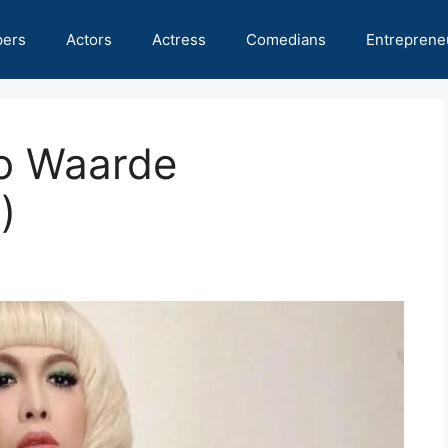
pers
Actors
Actress
Comedians
Entreprene
o Waarde
)