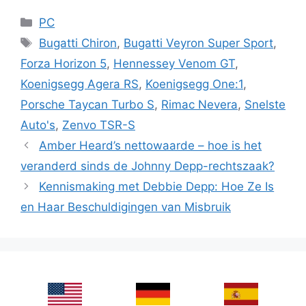
Categories
PC
Tags
Bugatti Chiron
,
Bugatti Veyron Super Sport
,
Forza Horizon 5
,
Hennessey Venom GT
,
Koenigsegg Agera RS
,
Koenigsegg One:1
,
Porsche Taycan Turbo S
,
Rimac Nevera
,
Snelste
Auto's
,
Zenvo TSR-S
Amber Heard’s nettowaarde – hoe is het
veranderd sinds de Johnny Depp-rechtszaak?
Kennismaking met Debbie Depp: Hoe Ze Is
en Haar Beschuldigingen van Misbruik