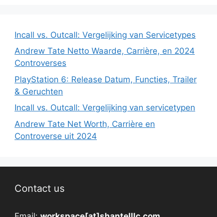
Incall vs. Outcall: Vergelijking van Servicetypes
Andrew Tate Netto Waarde, Carrière, en 2024
Controverses
PlayStation 6: Release Datum, Functies, Trailer
& Geruchten
Incall vs. Outcall: Vergelijking van servicetypen
Andrew Tate Net Worth, Carrière en
Controverse uit 2024
Contact us
Email:
workspace[at]shantelllc.com