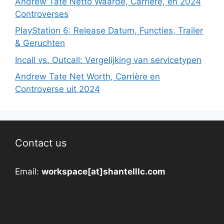
Andrew Tate Netto Waarde, Carrière, en 2024
Controverses
PlayStation 6: Release Datum, Functies, Trailer
& Geruchten
Incall vs. Outcall: Vergelijking van servicetypen
Andrew Tate Net Worth, Carrière en
Controverse uit 2024
Contact us
Email:
workspace[at]shantelllc.com