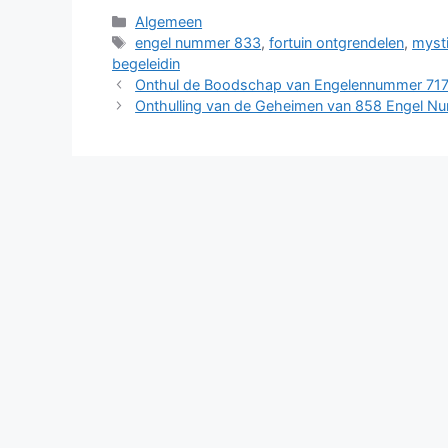
Categories
Algemeen
Tags
engel nummer 833
,
fortuin ontgrendelen
,
mysti
begeleidin
Onthul de Boodschap van Engelennummer 717
Onthulling van de Geheimen van 858 Engel N