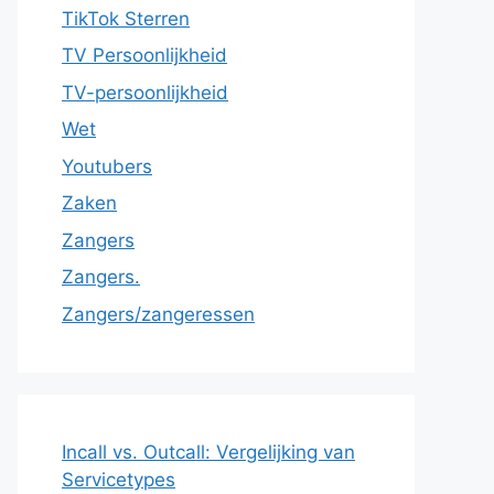
TikTok Sterren
TV Persoonlijkheid
TV-persoonlijkheid
Wet
Youtubers
Zaken
Zangers
Zangers.
Zangers/zangeressen
Incall vs. Outcall: Vergelijking van
Servicetypes