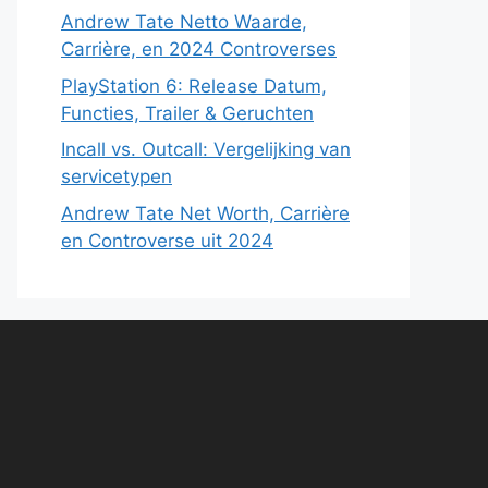
Andrew Tate Netto Waarde,
Carrière, en 2024 Controverses
PlayStation 6: Release Datum,
Functies, Trailer & Geruchten
Incall vs. Outcall: Vergelijking van
servicetypen
Andrew Tate Net Worth, Carrière
en Controverse uit 2024