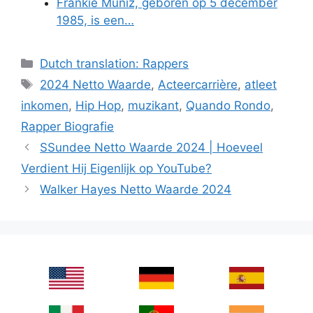
Frankie Muniz, geboren op 5 december
1985, is een…
Categories
Dutch translation: Rappers
Tags
2024 Netto Waarde
,
Acteercarrière
,
atleet
inkomen
,
Hip Hop
,
muzikant
,
Quando Rondo
,
Rapper Biografie
SSundee Netto Waarde 2024 | Hoeveel
Verdient Hij Eigenlijk op YouTube?
Walker Hayes Netto Waarde 2024