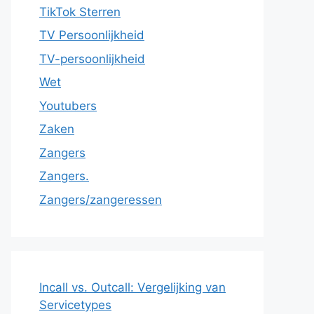
TikTok Sterren
TV Persoonlijkheid
TV-persoonlijkheid
Wet
Youtubers
Zaken
Zangers
Zangers.
Zangers/zangeressen
Incall vs. Outcall: Vergelijking van
Servicetypes