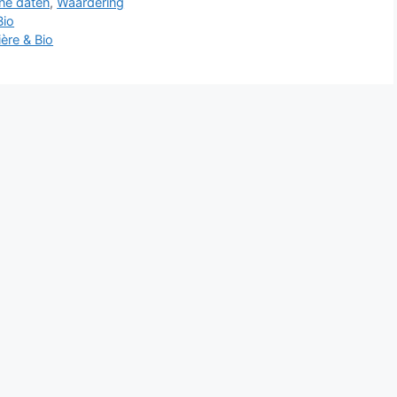
ine daten
,
Waardering
Bio
ère & Bio