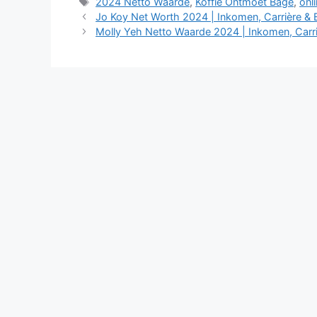
Tags
2024 Netto Waarde
,
Koffie Ontmoet Bage
,
onl
Jo Koy Net Worth 2024 | Inkomen, Carrière & 
Molly Yeh Netto Waarde 2024 | Inkomen, Carri