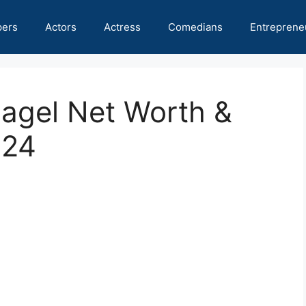
pers
Actors
Actress
Comedians
Entreprene
Bagel Net Worth &
024