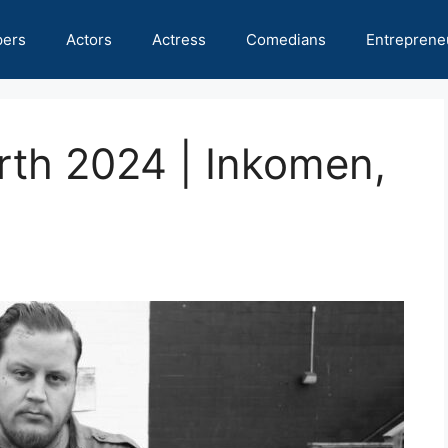
pers
Actors
Actress
Comedians
Entreprene
orth 2024 | Inkomen,