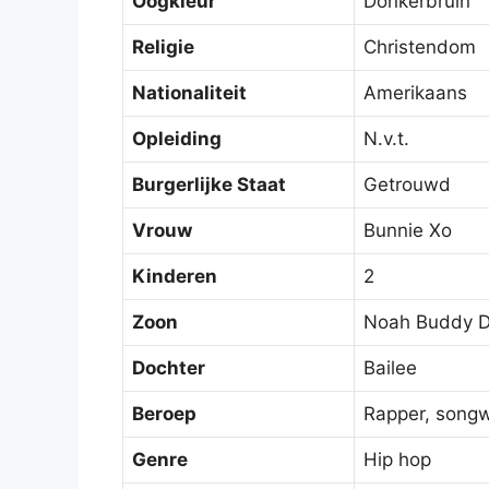
Oogkleur
Donkerbruin
Religie
Christendom
Nationaliteit
Amerikaans
Opleiding
N.v.t.
Burgerlijke Staat
Getrouwd
Vrouw
Bunnie Xo
Kinderen
2
Zoon
Noah Buddy 
Dochter
Bailee
Beroep
Rapper, songw
Genre
Hip hop