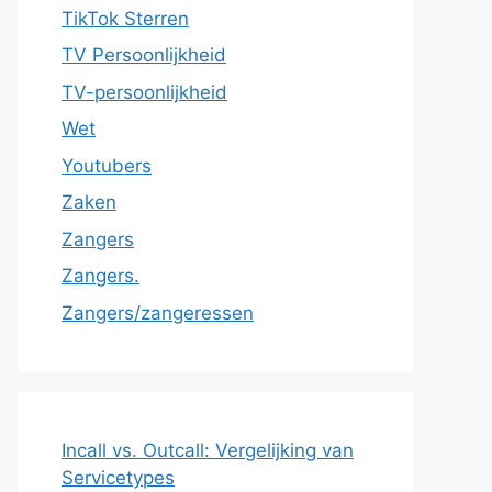
TikTok Sterren
TV Persoonlijkheid
TV-persoonlijkheid
Wet
Youtubers
Zaken
Zangers
Zangers.
Zangers/zangeressen
Incall vs. Outcall: Vergelijking van
Servicetypes