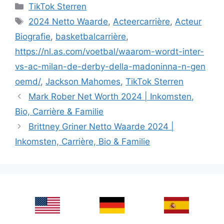
Categories
TikTok Sterren
Tags
2024 Netto Waarde
,
Acteercarrière
,
Acteur
Biografie
,
basketbalcarrière
,
https://nl.as.com/voetbal/waarom-wordt-inter-
vs-ac-milan-de-derby-della-madoninna-n-gen
oemd/
,
Jackson Mahomes
,
TikTok Sterren
Mark Rober Net Worth 2024 | Inkomsten,
Bio, Carrière & Familie
Brittney Griner Netto Waarde 2024 |
Inkomsten, Carrière, Bio & Familie