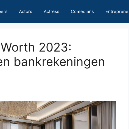
pers
Actors
Actress
Comedians
Entreprene
 Worth 2023:
en bankrekeningen