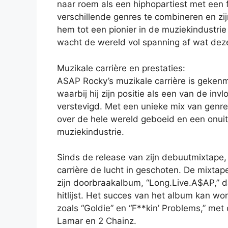
naar roem als een hiphopartiest met een f
verschillende genres te combineren en 
hem tot een pionier in de muziekindustrie g
wacht de wereld vol spanning af wat deze
Muzikale carrière en prestaties:
ASAP Rocky’s muzikale carrière is gekenme
waarbij hij zijn positie als een van de inv
verstevigd. Met een unieke mix van genre
over de hele wereld geboeid en een onui
muziekindustrie.
Sinds de release van zijn debuutmixtape, 
carrière de lucht in geschoten. De mixtap
zijn doorbraakalbum, “Long.Live.A$AP,” 
hitlijst. Het succes van het album kan wo
zoals “Goldie” en “F**kin’ Problems,” met
Lamar en 2 Chainz.