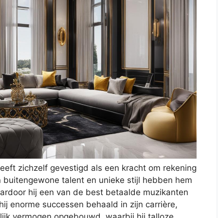
eft zichzelf gevestigd als een kracht om rekening
n buitengewone talent en unieke stijl hebben hem
waardoor hij een van de best betaalde muzikanten
hij enorme successen behaald in zijn carrière,
jk vermogen opgebouwd, waarbij hij talloze