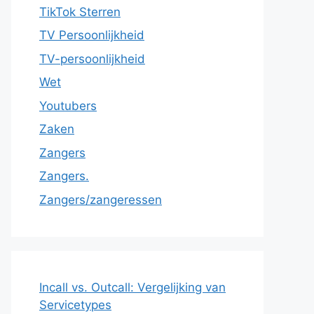
TikTok Sterren
TV Persoonlijkheid
TV-persoonlijkheid
Wet
Youtubers
Zaken
Zangers
Zangers.
Zangers/zangeressen
Incall vs. Outcall: Vergelijking van
Servicetypes