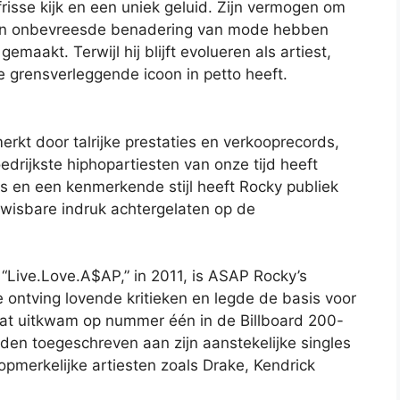
risse kijk en een uniek geluid. Zijn vermogen om
zijn onbevreesde benadering van mode hebben
emaakt. Terwijl hij blijft evolueren als artiest,
 grensverleggende icoon in petto heeft.
rkt door talrijke prestaties en verkooprecords,
loedrijkste hiphopartiesten van onze tijd heeft
s en een kenmerkende stijl heeft Rocky publiek
twisbare indruk achtergelaten op de
“Live.Love.A$AP,” in 2011, is ASAP Rocky’s
e ontving lovende kritieken en legde de basis voor
dat uitkwam op nummer één in de Billboard 200-
rden toegeschreven aan zijn aanstekelijke singles
 opmerkelijke artiesten zoals Drake, Kendrick