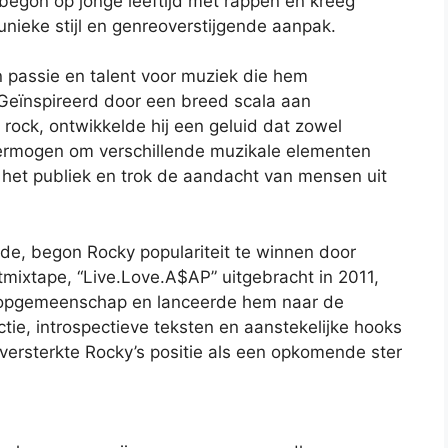
begon op jonge leeftijd met rappen en kreeg
unieke stijl en genreoverstijgende aanpak.
 passie en talent voor muziek die hem
 Geïnspireerd door een breed scala aan
rock, ontwikkelde hij een geluid dat zowel
vermogen om verschillende muzikale elementen
het publiek en trok de aandacht van mensen uit
rde, begon Rocky populariteit te winnen door
tmixtape, “Live.Love.A$AP” uitgebracht in 2011,
hopgemeenschap en lanceerde hem naar de
ctie, introspectieve teksten en aanstekelijke hooks
 versterkte Rocky’s positie als een opkomende ster