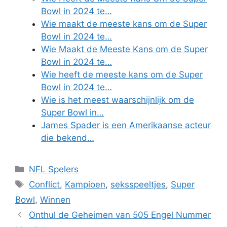
Bowl in 2024 te…
Wie maakt de meeste kans om de Super
Bowl in 2024 te…
Wie Maakt de Meeste Kans om de Super
Bowl in 2024 te…
Wie heeft de meeste kans om de Super
Bowl in 2024 te…
Wie is het meest waarschijnlijk om de
Super Bowl in…
James Spader is een Amerikaanse acteur
die bekend…
Categories
NFL Spelers
Tags
Conflict
,
Kampioen
,
seksspeeltjes
,
Super
Bowl
,
Winnen
Onthul de Geheimen van 505 Engel Nummer