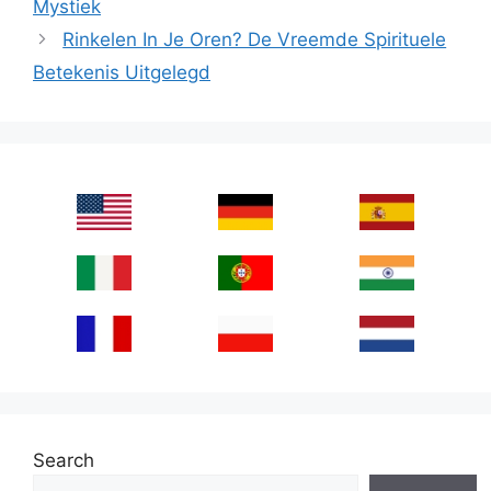
Mystiek
Rinkelen In Je Oren? De Vreemde Spirituele
Betekenis Uitgelegd
Search