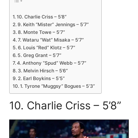
10. Charlie Criss – 5’8”
9. Keith “Mister” Jennings – 5’7”
8. Monte Towe – 5’7”
7. Wataru “Wat” Misaka – 5’7”
6. Louis “Red” Klotz – 5’7”
5. Greg Grant – 5’7”
4. Anthony “Spud” Webb – 5’7”
3. Melvin Hirsch – 5’6”
2. Earl Boykins – 5’5”
1. Tyrone “Muggsy” Bogues – 5’3”
10. Charlie Criss – 5’8”