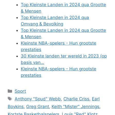
Top Kleinste Landen in 2024 qua Grootte
& Mensen
Top Kleinste Landen in 2024 qua
Omvang & Bevolking
Top Kleinste Landen in 2024 qua Grootte
& Mensen
Kleinste NBA-spelers - Hun grootste
prestaties
30 Kleinste landen ter wereld in 2023 (op
basis van…
Kleinste NBA-spelers - Hun grootste
prestaties
Categories
Sport
Tags
Anthony "Spud" Webb
,
Charlie Criss
,
Earl
Boykins
,
Greg Grant
,
Keith "Mister" Jennings
,
Kortste Basketbalspelers
,
Louis "Red" Klotz
,