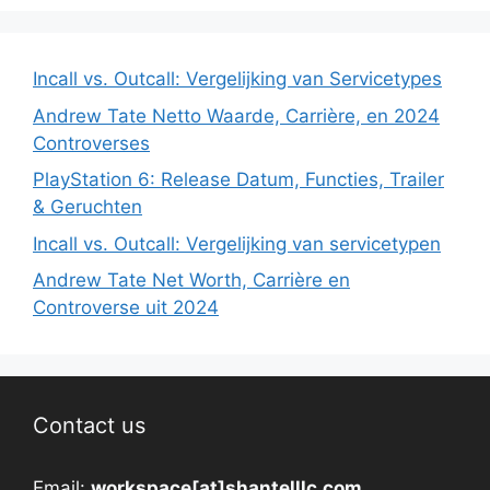
Incall vs. Outcall: Vergelijking van Servicetypes
Andrew Tate Netto Waarde, Carrière, en 2024
Controverses
PlayStation 6: Release Datum, Functies, Trailer
& Geruchten
Incall vs. Outcall: Vergelijking van servicetypen
Andrew Tate Net Worth, Carrière en
Controverse uit 2024
Contact us
Email:
workspace[at]shantelllc.com