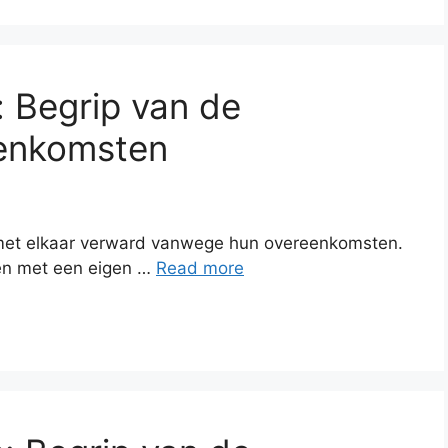
 Begrip van de
eenkomsten
et elkaar verward vanwege hun overeenkomsten.
pen met een eigen …
Read more