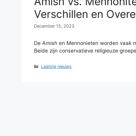
Amish vs. Mennonite
Verschillen en Ove
December 15, 2023
De Amish en Mennonieten worden vaak me
Beide zijn conservatieve religieuze groe
Categories
Laatste nieuws