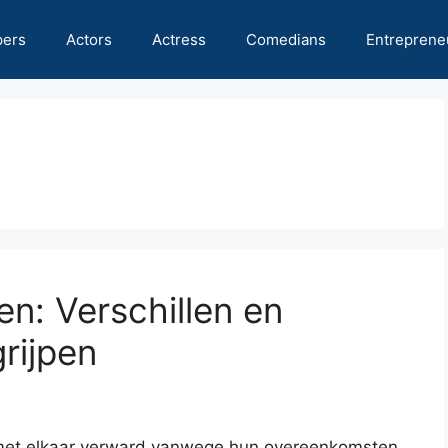
pers
Actors
Actress
Comedians
Entreprene
n: Verschillen en
rijpen
et elkaar verward vanwege hun overeenkomsten.