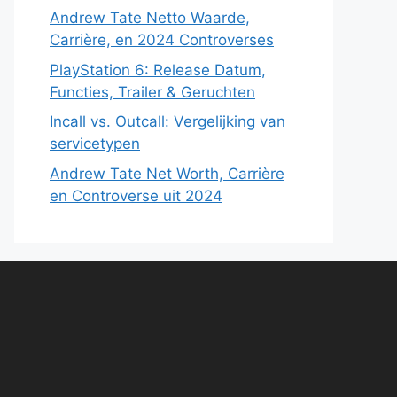
Andrew Tate Netto Waarde,
Carrière, en 2024 Controverses
PlayStation 6: Release Datum,
Functies, Trailer & Geruchten
Incall vs. Outcall: Vergelijking van
servicetypen
Andrew Tate Net Worth, Carrière
en Controverse uit 2024