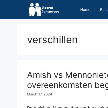
Skip
to
Home
Rap
content
verschillen
Amish vs Mennoniete
overeenkomsten beg
March 17, 2024
De Amish en Mennonieten worden vaak m