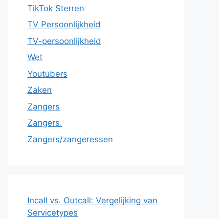
TikTok Sterren
TV Persoonlijkheid
TV-persoonlijkheid
Wet
Youtubers
Zaken
Zangers
Zangers.
Zangers/zangeressen
Incall vs. Outcall: Vergelijking van
Servicetypes