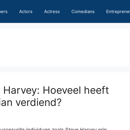
pers
Actors
Actress
Comedians
Entreprene
 Harvey: Hoeveel heeft
ian verdiend?
uccesvolle individuen zoals Steve Harvey erin