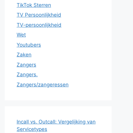
TikTok Sterren
TV Persoonlijkheid
TV-persoonlijkheid
Wet
Youtubers
Zaken
Zangers
Zangers.
Zangers/zangeressen
Incall vs. Outcall: Vergelijking van
Servicetypes