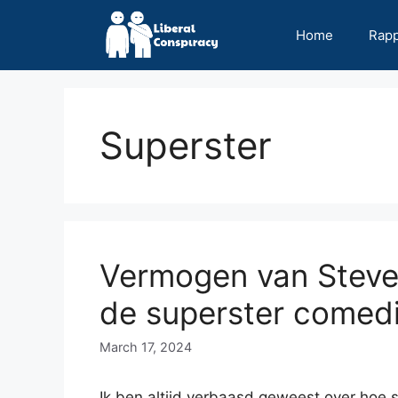
Skip
to
Home
Rap
content
Superster
Vermogen van Steve
de superster comed
March 17, 2024
Ik ben altijd verbaasd geweest over hoe s