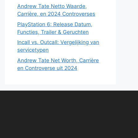
Andrew Tate Netto Waarde,
Carrière, en 2024 Controverses
PlayStation 6: Release Datum,
Functies, Trailer & Geruchten
Incall vs. Outcall: Vergelijking van
servicetypen
Andrew Tate Net Worth, Carrière
en Controverse uit 2024