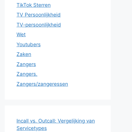
TikTok Sterren
TV Persoonlijkheid
TV-persoonlijkheid
Wet
Youtubers
Zaken
Zangers
Zangers.
Zangers/zangeressen
Incall vs. Outcall: Vergelijking van
Servicetypes