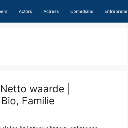
pers
Actors
Actress
Comedians
Entreprene
 Netto waarde |
Bio, Familie
ouTuber, Instagram Influencer, ondernemer,