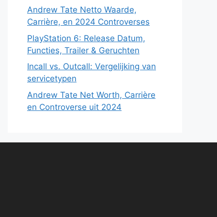
Andrew Tate Netto Waarde,
Carrière, en 2024 Controverses
PlayStation 6: Release Datum,
Functies, Trailer & Geruchten
Incall vs. Outcall: Vergelijking van
servicetypen
Andrew Tate Net Worth, Carrière
en Controverse uit 2024