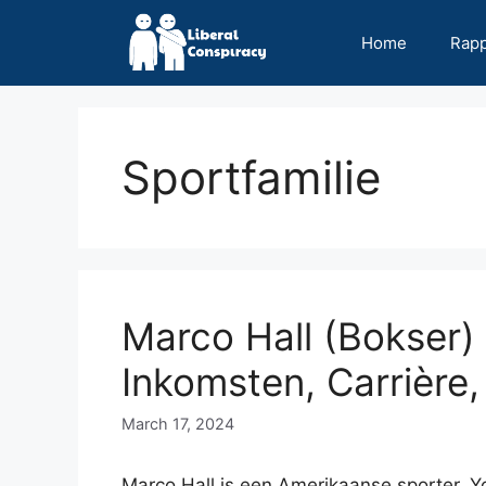
Skip
to
Home
Rap
content
Sportfamilie
Marco Hall (Bokser)
Inkomsten, Carrière, 
March 17, 2024
Marco Hall is een Amerikaanse sporter, Y