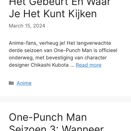
Het Gebeurt En Waar
Je Het Kunt Kijken
March 15, 2024
Anime-fans, verheug je! Het langverwachte
derde seizoen van One-Punch Man is officieel
onderweg, met bevestiging van character
designer Chikashi Kubota …
Read more
Categories
Anime
One-Punch Man
Seizoen 3: Wanneer