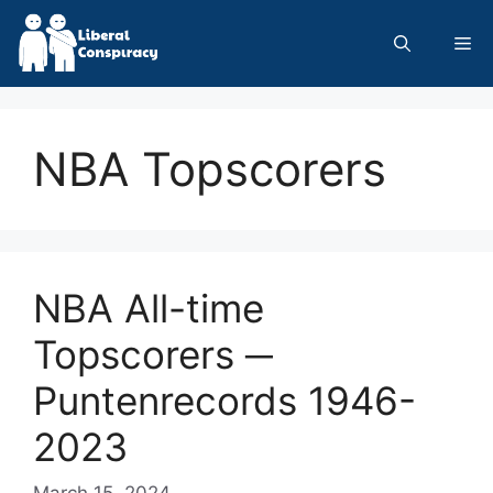
Skip
to
Me
content
NBA Topscorers
NBA All-time
Topscorers ─
Puntenrecords 1946-
2023
March 15, 2024