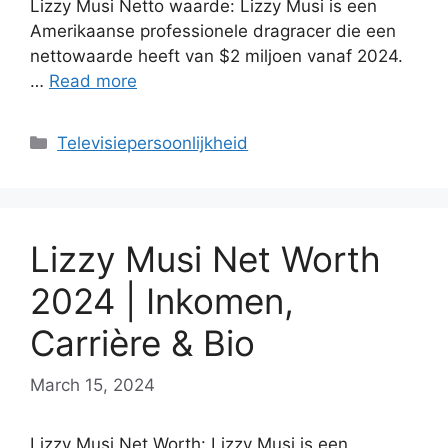
Lizzy Musi Netto waarde: Lizzy Musi is een
Amerikaanse professionele dragracer die een
nettowaarde heeft van $2 miljoen vanaf 2024.
…
Read more
Categories
Televisiepersoonlijkheid
Lizzy Musi Net Worth
2024 | Inkomen,
Carrière & Bio
March 15, 2024
Lizzy Musi Net Worth: Lizzy Musi is een