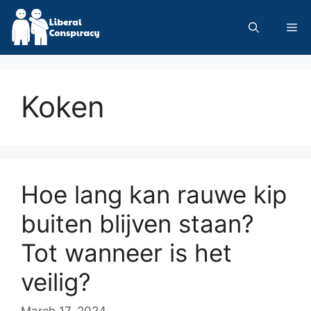
Skip
to
Me
content
Koken
Hoe lang kan rauwe kip
buiten blijven staan?
Tot wanneer is het
veilig?
March 17, 2024