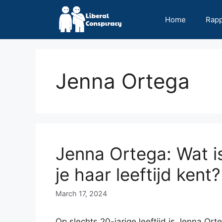
Skip
to
Home
Rap
content
Jenna Ortega
Jenna Ortega: Wat i
je haar leeftijd kent?
March 17, 2024
Op slechts 20-jarige leeftijd is Jenna Ort