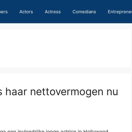
pers
Actors
Actress
Comedians
Entreprene
s haar nettovermogen nu
ega een invloedrijke jonge actrice in Hollywood