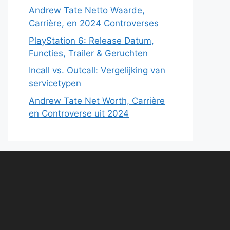
Andrew Tate Netto Waarde,
Carrière, en 2024 Controverses
PlayStation 6: Release Datum,
Functies, Trailer & Geruchten
Incall vs. Outcall: Vergelijking van
servicetypen
Andrew Tate Net Worth, Carrière
en Controverse uit 2024