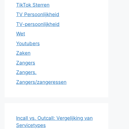
TikTok Sterren
TV Persoonlijkheid
TV-persoonlijkheid
Wet
Youtubers
Zaken
Zangers
Zangers.
Zangers/zangeressen
Incall vs. Outcall: Vergelijking van
Servicetypes