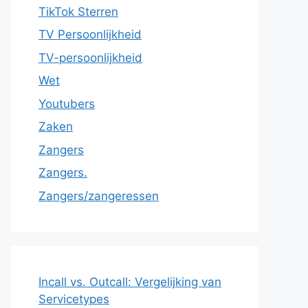
TikTok Sterren
TV Persoonlijkheid
TV-persoonlijkheid
Wet
Youtubers
Zaken
Zangers
Zangers.
Zangers/zangeressen
Incall vs. Outcall: Vergelijking van
Servicetypes