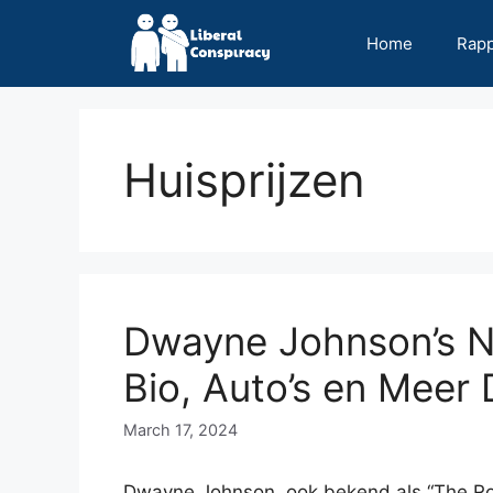
Skip
to
Home
Rap
content
Huisprijzen
Dwayne Johnson’s N
Bio, Auto’s en Meer 
March 17, 2024
Dwayne Johnson, ook bekend als “The Ro