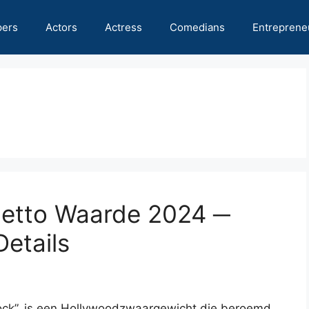
pers
Actors
Actress
Comedians
Entreprene
etto Waarde 2024 ─
Details
ck”, is een Hollywoodzwaargewicht die beroemd