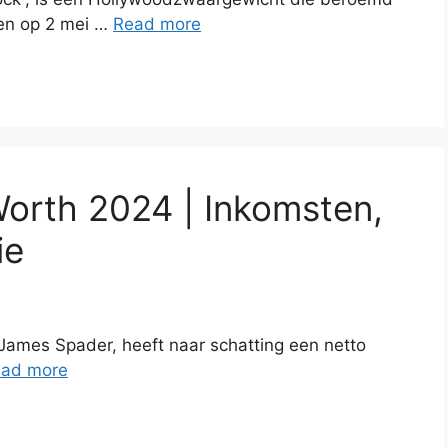
ren op 2 mei …
Read more
orth 2024 | Inkomsten,
ie
ames Spader, heeft naar schatting een netto
ad more