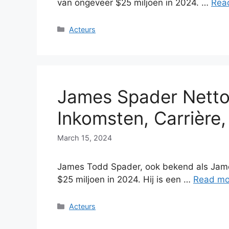
van ongeveer $25 miljoen in 2024. …
Rea
Categories
Acteurs
James Spader Netto
Inkomsten, Carrière,
March 15, 2024
James Todd Spader, ook bekend als Jame
$25 miljoen in 2024. Hij is een …
Read mo
Categories
Acteurs