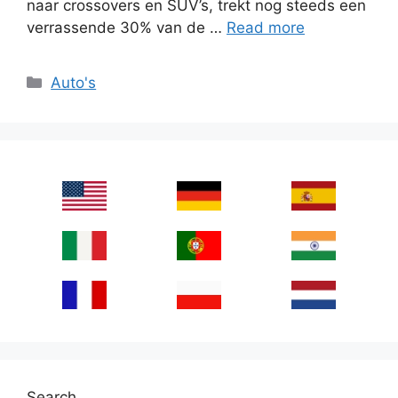
naar crossovers en SUV’s, trekt nog steeds een
verrassende 30% van de …
Read more
Categories
Auto's
Search