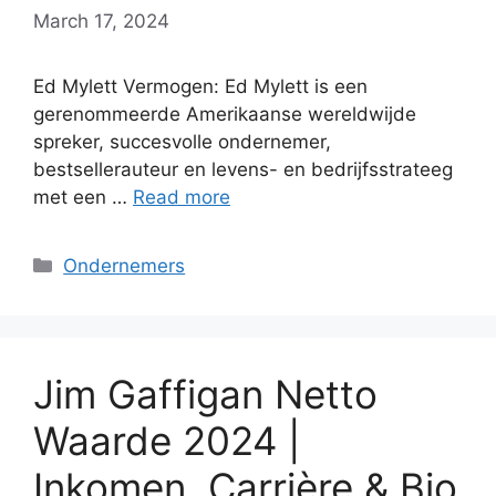
March 17, 2024
Ed Mylett Vermogen: Ed Mylett is een
gerenommeerde Amerikaanse wereldwijde
spreker, succesvolle ondernemer,
bestsellerauteur en levens- en bedrijfsstrateeg
met een …
Read more
Categories
Ondernemers
Jim Gaffigan Netto
Waarde 2024 |
Inkomen, Carrière & Bio