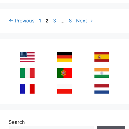
Page
Page
Page
Page
←
Previous
1
2
3
…
8
Next
→
Search