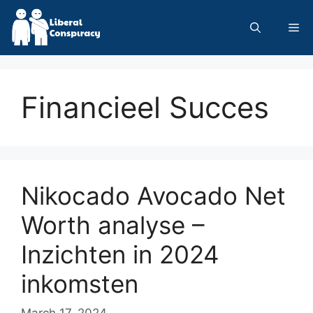
Skip
to
Me
content
Financieel Succes
Nikocado Avocado Net
Worth analyse –
Inzichten in 2024
inkomsten
March 17, 2024