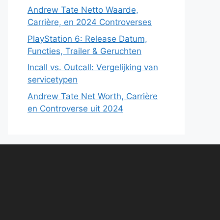
Andrew Tate Netto Waarde,
Carrière, en 2024 Controverses
PlayStation 6: Release Datum,
Functies, Trailer & Geruchten
Incall vs. Outcall: Vergelijking van
servicetypen
Andrew Tate Net Worth, Carrière
en Controverse uit 2024