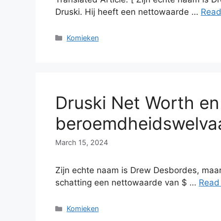
Druski. Hij heeft een nettowaarde …
Read
Categories
Komieken
Druski Net Worth en
beroemdheidswelvaa
March 15, 2024
Zijn echte naam is Drew Desbordes, maar h
schatting een nettowaarde van $ …
Read
Categories
Komieken