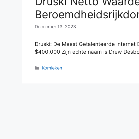
Druski Netto Waarde
Beroemdheidsrijkdo
December 13, 2023
Druski: De Meest Getalenteerde Interne
$400.000 Zijn echte naam is Drew Desb
Categories
Komieken