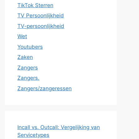
TikTok Sterren
TV Persoonlijkheid
TV-persoonlijkheid
Wet
Youtubers
Zaken
Zangers
Zangers.
Zangers/zangeressen
Incall vs. Outcall: Vergelijking van
Servicetypes