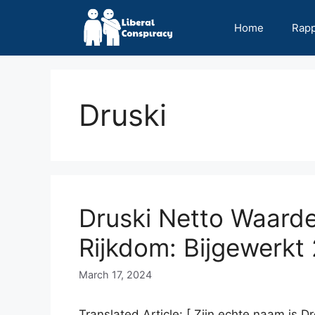
Skip
to
Home
Rap
content
Druski
Druski Netto Waarde
Rijkdom: Bijgewerkt
March 17, 2024
Translated Article: [ Zijn echte naam is 