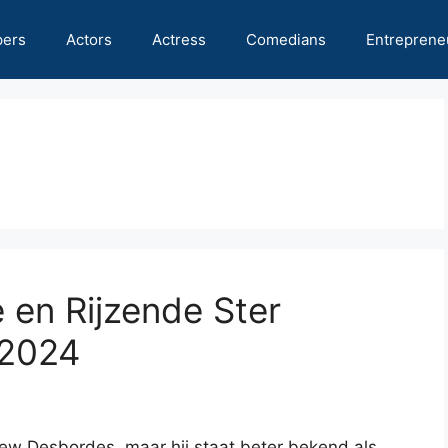
pers
Actors
Actress
Comedians
Entreprene
 en Rijzende Ster
 2024
Drew Desbordes, maar hij staat beter bekend als