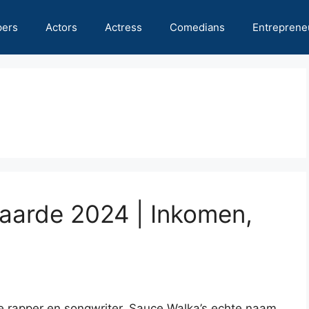
pers
Actors
Actress
Comedians
Entreprene
aarde 2024 | Inkomen,
 rapper en songwriter. Sauce Walka’s echte naam