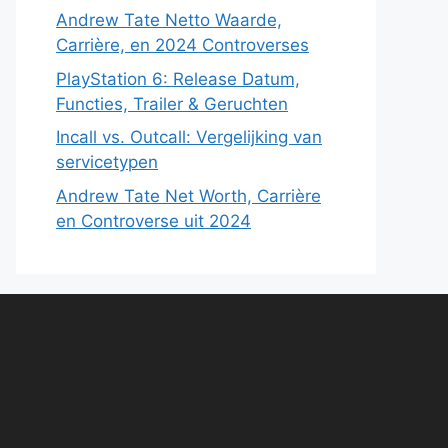
Andrew Tate Netto Waarde,
Carrière, en 2024 Controverses
PlayStation 6: Release Datum,
Functies, Trailer & Geruchten
Incall vs. Outcall: Vergelijking van
servicetypen
Andrew Tate Net Worth, Carrière
en Controverse uit 2024