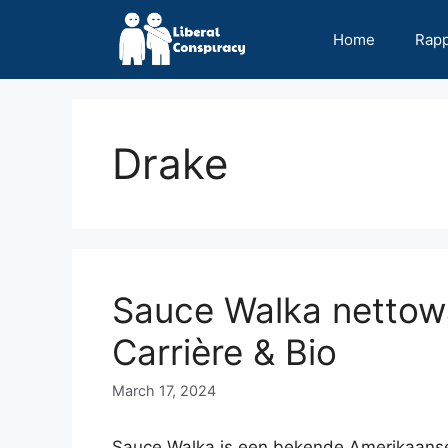
Skip
to
Home
Rap
content
Drake
Sauce Walka nettow
Carrière & Bio
March 17, 2024
Sauce Walka is een bekende Amerikaanse