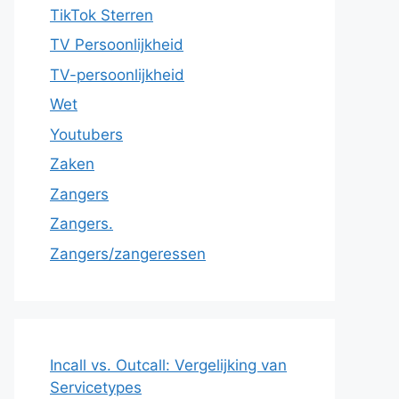
TikTok Sterren
TV Persoonlijkheid
TV-persoonlijkheid
Wet
Youtubers
Zaken
Zangers
Zangers.
Zangers/zangeressen
Incall vs. Outcall: Vergelijking van
Servicetypes