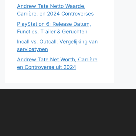
Andrew Tate Netto Waarde,
Carrière, en 2024 Controverses
PlayStation 6: Release Datum,
Functies, Trailer & Geruchten
Incall vs. Outcall: Vergelijking van
servicetypen
Andrew Tate Net Worth, Carrière
en Controverse uit 2024