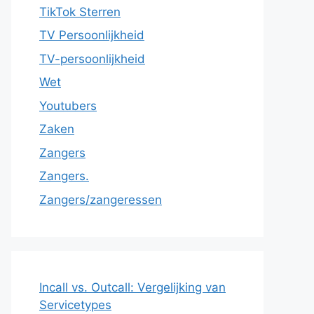
TikTok Sterren
TV Persoonlijkheid
TV-persoonlijkheid
Wet
Youtubers
Zaken
Zangers
Zangers.
Zangers/zangeressen
Incall vs. Outcall: Vergelijking van
Servicetypes