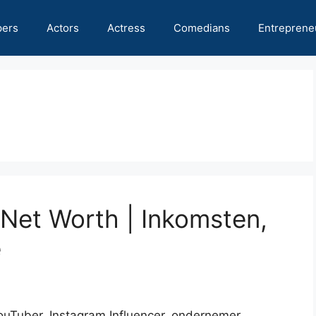
pers
Actors
Actress
Comedians
Entreprene
 Net Worth | Inkomsten,
e
ouTuber, Instagram Influencer, ondernemer,