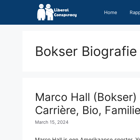
Skip
to
Home
Rap
content
Bokser Biografie
Marco Hall (Bokser)
Carrière, Bio, Famili
March 15, 2024
Marco Hall is een Amerikaanse sporter, Y