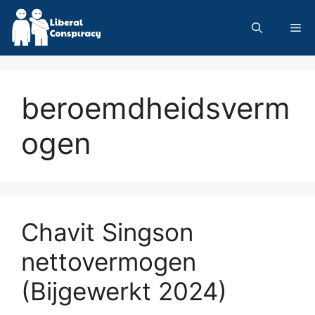
Skip
to
Me
content
beroemdheidsverm
ogen
Chavit Singson
nettovermogen
(Bijgewerkt 2024)