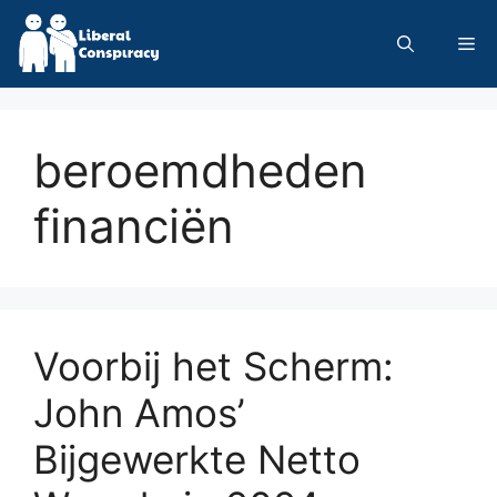
Skip
to
Me
content
beroemdheden
financiën
Voorbij het Scherm:
John Amos’
Bijgewerkte Netto