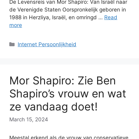
De Levensreis van Mor Shapiro: Van Israël naar
de Verenigde Staten Oorspronkelijk geboren in
1988 in Herzliya, Israël, en omringd …
Read
more
Categories
Internet Persoonlijkheid
Mor Shapiro: Zie Ben
Shapiro’s vrouw en wat
ze vandaag doet!
March 15, 2024
Meestal erkend als de vrouw van conservatieve