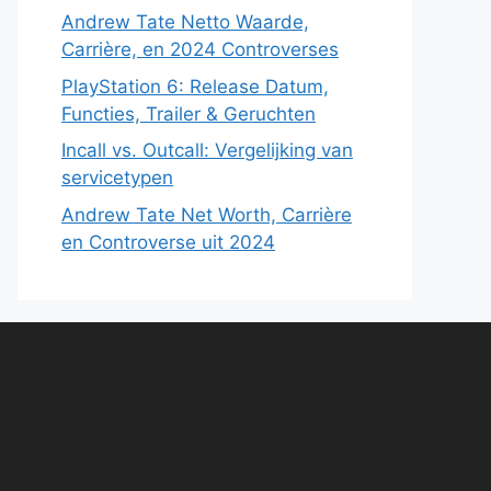
Andrew Tate Netto Waarde,
Carrière, en 2024 Controverses
PlayStation 6: Release Datum,
Functies, Trailer & Geruchten
Incall vs. Outcall: Vergelijking van
servicetypen
Andrew Tate Net Worth, Carrière
en Controverse uit 2024