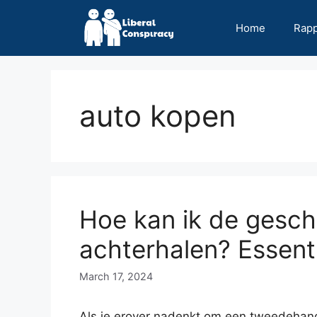
Skip
to
Home
Rap
content
auto kopen
Hoe kan ik de gesch
achterhalen? Essent
March 17, 2024
Als je erover nadenkt om een ​​tweedehand