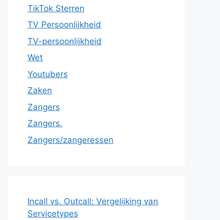
TikTok Sterren
TV Persoonlijkheid
TV-persoonlijkheid
Wet
Youtubers
Zaken
Zangers
Zangers.
Zangers/zangeressen
Incall vs. Outcall: Vergelijking van
Servicetypes