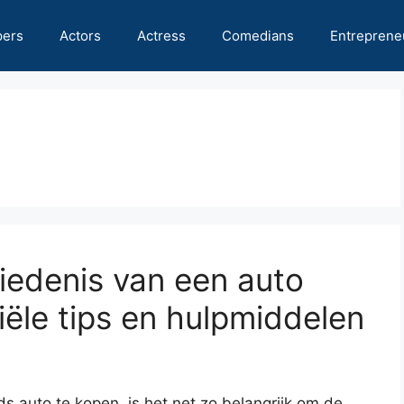
pers
Actors
Actress
Comedians
Entreprene
iedenis van een auto
iële tips en hulpmiddelen
s auto te kopen, is het net zo belangrijk om de