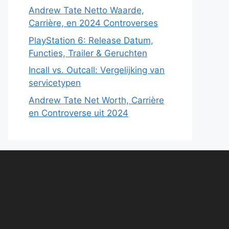
Andrew Tate Netto Waarde,
Carrière, en 2024 Controverses
PlayStation 6: Release Datum,
Functies, Trailer & Geruchten
Incall vs. Outcall: Vergelijking van
servicetypen
Andrew Tate Net Worth, Carrière
en Controverse uit 2024