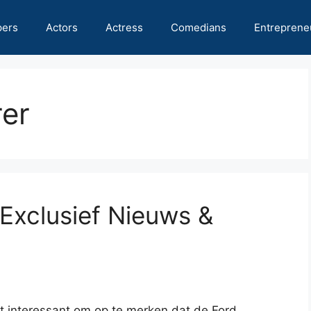
pers
Actors
Actress
Comedians
Entreprene
rer
 Exclusief Nieuws &
t interessant om op te merken dat de Ford