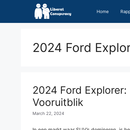
Skip
to
Home
Rap
content
2024 Ford Explo
2024 Ford Explorer:
Vooruitblik
March 22, 2024
In een markt waar SUV’s domineren, is he