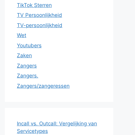
TikTok Sterren
TV Persoonlijkheid
TV-persoonlijkheid
Wet
Youtubers
Zaken
Zangers
Zangers.
Zangers/zangeressen
Incall vs. Outcall: Vergelijking van
Servicetypes