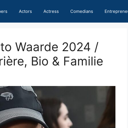
pers
Actors
Actress
Comedians
Entreprene
tto Waarde 2024 /
ière, Bio & Familie