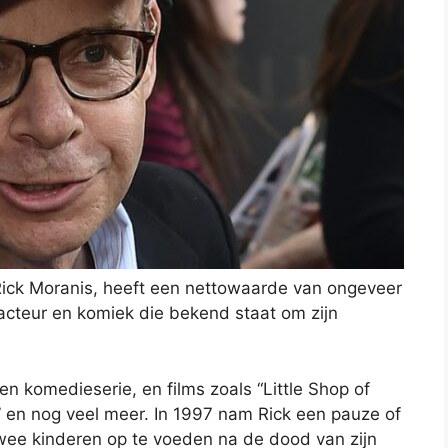
Rick Moranis, heeft een nettowaarde van ongeveer
 acteur en komiek die bekend staat om zijn
en komedieserie, en films zoals “Little Shop of
” en nog veel meer. In 1997 nam Rick een pauze of
wee kinderen op te voeden na de dood van zijn