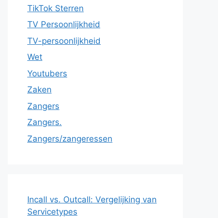
TikTok Sterren
TV Persoonlijkheid
TV-persoonlijkheid
Wet
Youtubers
Zaken
Zangers
Zangers.
Zangers/zangeressen
Incall vs. Outcall: Vergelijking van
Servicetypes