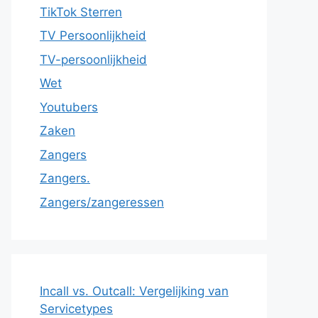
TikTok Sterren
TV Persoonlijkheid
TV-persoonlijkheid
Wet
Youtubers
Zaken
Zangers
Zangers.
Zangers/zangeressen
Incall vs. Outcall: Vergelijking van
Servicetypes