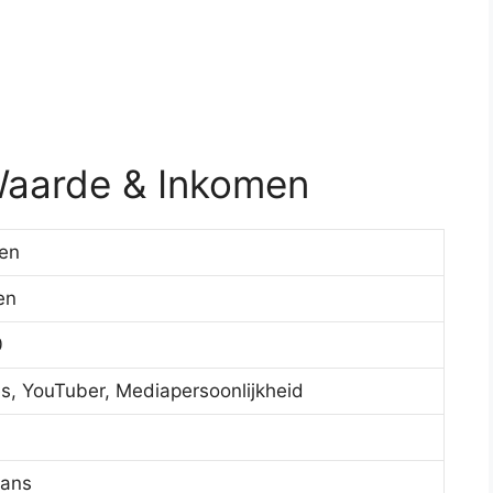
Waarde & Inkomen
oen
en
0
s, YouTuber, Mediapersoonlijkheid
aans