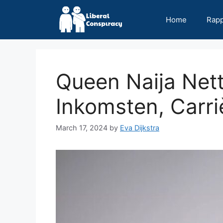
Skip
to
Home
Rap
content
Queen Naija Net
Inkomsten, Carriè
March 17, 2024
by
Eva Dijkstra