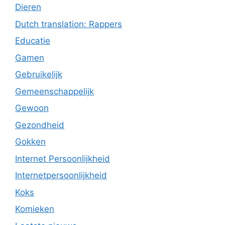
Dieren
Dutch translation: Rappers
Educatie
Gamen
Gebruikelijk
Gemeenschappelijk
Gewoon
Gezondheid
Gokken
Internet Persoonlijkheid
Internetpersoonlijkheid
Koks
Komieken