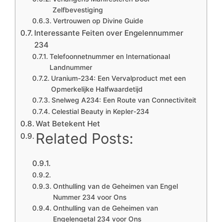
Zelfbevestiging
Vertrouwen op Divine Guide
Interessante Feiten over Engelennummer
234
Telefoonnetnummer en Internationaal
Landnummer
Uranium-234: Een Vervalproduct met een
Opmerkelijke Halfwaardetijd
Snelweg A234: Een Route van Connectiviteit
Celestial Beauty in Kepler-234
Wat Betekent Het
Related Posts:
Onthulling van de Geheimen van Engel
Nummer 234 voor Ons
Onthulling van de Geheimen van
Engelengetal 234 voor Ons