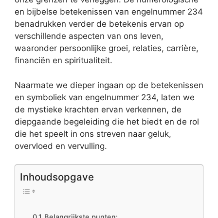
en bijbelse betekenissen van engelnummer 234
benadrukken verder de betekenis ervan op
verschillende aspecten van ons leven,
waaronder persoonlijke groei, relaties, carrière,
financiën en spiritualiteit.
Naarmate we dieper ingaan op de betekenissen
en symboliek van engelnummer 234, laten we
de mystieke krachten ervan verkennen, de
diepgaande begeleiding die het biedt en de rol
die het speelt in ons streven naar geluk,
overvloed en vervulling.
Inhoudsopgave
Belangrijkste punten: