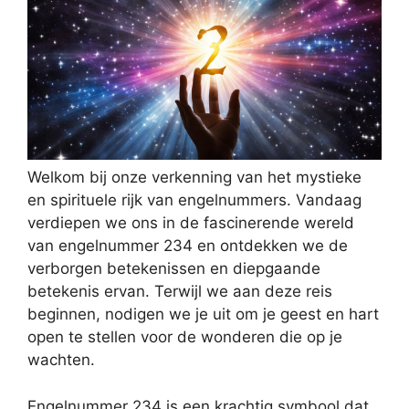
Welkom bij onze verkenning van het mystieke
en spirituele rijk van engelnummers. Vandaag
verdiepen we ons in de fascinerende wereld
van engelnummer 234 en ontdekken we de
verborgen betekenissen en diepgaande
betekenis ervan. Terwijl we aan deze reis
beginnen, nodigen we je uit om je geest en hart
open te stellen voor de wonderen die op je
wachten.
Engelnummer 234 is een krachtig symbool dat