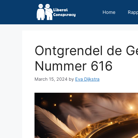
Skip
to
Home
Rap
content
Ontgrendel de G
Nummer 616
March 15, 2024
by
Eva Dijkstra