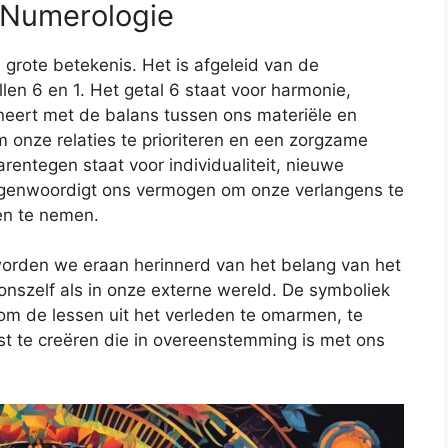
 Numerologie
 grote betekenis. Het is afgeleid van de
en 6 en 1. Het getal 6 staat voor harmonie,
oneert met de balans tussen ons materiële en
m onze relaties te prioriteren en een zorgzame
rentegen staat voor individualiteit, nieuwe
tegenwoordigt ons vermogen om onze verlangens te
en te nemen.
rden we eraan herinnerd van het belang van het
onszelf als in onze externe wereld. De symboliek
om de lessen uit het verleden te omarmen, te
t te creëren die in overeenstemming is met ons