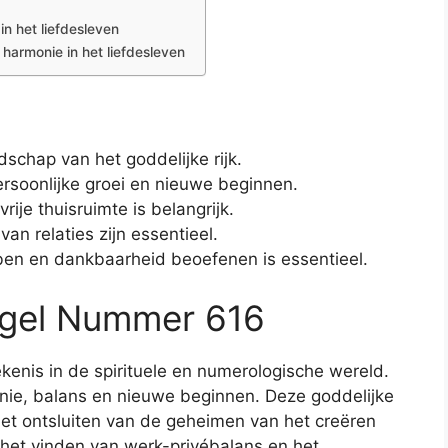
n het liefdesleven
harmonie in het liefdesleven
:
chap van het goddelijke rijk.
ersoonlijke groei en nieuwe beginnen.
rije thuisruimte is belangrijk.
an relaties zijn essentieel.
bben en dankbaarheid beoefenen is essentieel.
ngel Nummer 616
enis in de spirituele en numerologische wereld.
ie, balans en nieuwe beginnen. Deze goddelijke
het ontsluiten van de geheimen van het creëren
 het vinden van werk-privébalans en het