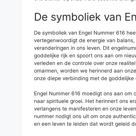
De symboliek van E
De symboliek van Engel Nummer 616 heeft
vertegenwoordigt de energie van balans, 
veranderingen in ons leven. Dit engelnum
goddelijke rijk en spoort ons aan om nie
verleden en de controle over onze realite
omarmen, worden we herinnerd aan onze in
onze diepe verbinding met de goddelijke e
Engel Nummer 616 moedigt ons aan om ons
naar spirituele groei. Het herinnert ons
verlangens te manifesteren en onze leven
nummer nodigt ons uit om onze authentic
en een leven te leiden dat wordt geleid do