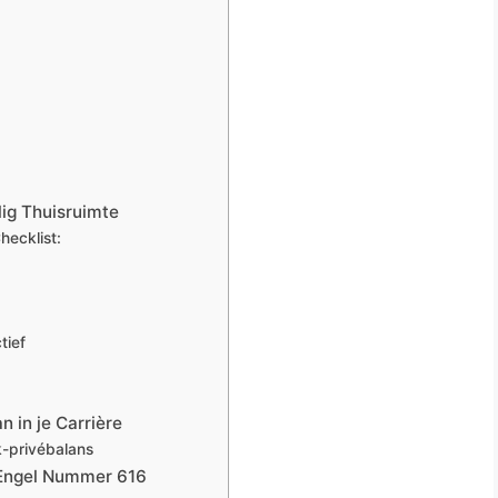
?
lig Thuisruimte
hecklist:
tief
 in je Carrière
k-privébalans
n Engel Nummer 616