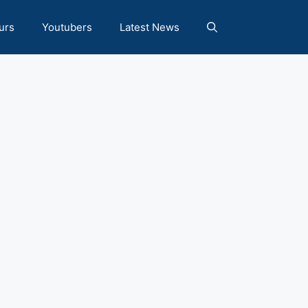
urs
Youtubers
Latest News