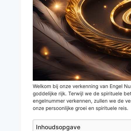
Welkom bij onze verkenning van Engel Nu
goddelijke rijk. Terwijl we de spirituele 
engelnummer verkennen, zullen we de ver
onze persoonlijke groei en spirituele reis.
Inhoudsopgave