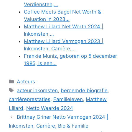
Verdiensten,…
Coffee Meets Bagel Net Worth &
Valuation in 2023…
Matthew Lillard Net Worth 2024 |
Inkomsten,…
Matthew Lillard Vermogen 2023 |
Inkomsten, Carrière,…
Frankie Muniz, geboren op 5 december
1985, is een…
Categories
Acteurs
Tags
acteur inkomsten
,
beroemde biografie
,
carrièreprestaties
,
Familieleven
,
Matthew
Lillard
,
Netto Waarde 2024
Brittney Griner Netto Vermogen 2024 |
Inkomsten, Carrière, Bio & Familie