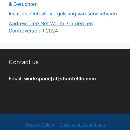
& Geruchten
Incall vs. Outcall: Vergelijking van servicetypen
Andrew Tate Net Worth, Carrière en
Controverse uit 2024
Contact us
Email:
workspace[at]shantelllc.com
Privacy Policy
Terms and Conditions