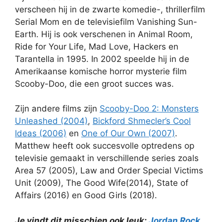
verscheen hij in de zwarte komedie-, thrillerfilm
Serial Mom en de televisiefilm Vanishing Sun-
Earth. Hij is ook verschenen in Animal Room,
Ride for Your Life, Mad Love, Hackers en
Tarantella in 1995. In 2002 speelde hij in de
Amerikaanse komische horror mysterie film
Scooby-Doo, die een groot succes was.
Zijn andere films zijn
Scooby-Doo 2: Monsters
Unleashed (2004)
,
Bickford Shmecler’s Cool
Ideas (2006)
en
One of Our Own (2007)
.
Matthew heeft ook succesvolle optredens op
televisie gemaakt in verschillende series zoals
Area 57 (2005), Law and Order Special Victims
Unit (2009), The Good Wife(2014), State of
Affairs (2016) en Good Girls (2018).
Je vindt dit misschien ook leuk:
Jordan Rock