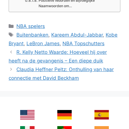
Positieve Woorden en Bijvoeglijke
Naamwoorden om…
Categories
NBA spelers
Tags
Buitenbanken
,
Kareem Abdul-Jabbar
,
Kobe
Bryant
,
LeBron James
,
NBA Topschutters
R. Kelly Netto Waarde: Hoeveel hij over
heeft na de gevangenis – Een diepe duik
Claudia Heffner Peltz: Onthulling van haar
connectie met David Beckham