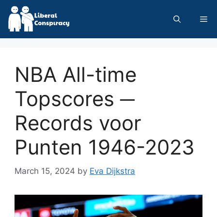
Skip
to
Me
content
NBA All-time
Topscores ─
Records voor
Punten 1946-2023
March 15, 2024
by
Eva Dijkstra