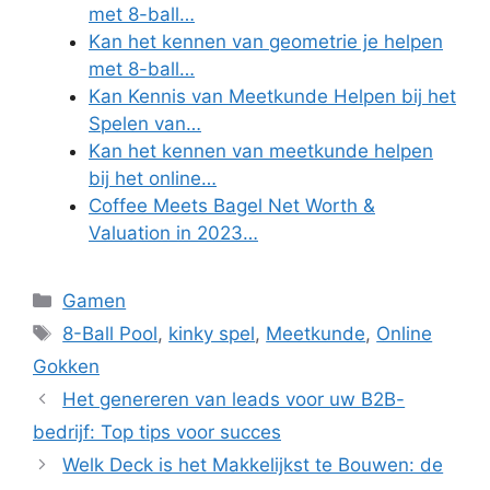
met 8-ball…
Kan het kennen van geometrie je helpen
met 8-ball…
Kan Kennis van Meetkunde Helpen bij het
Spelen van…
Kan het kennen van meetkunde helpen
bij het online…
Coffee Meets Bagel Net Worth &
Valuation in 2023…
Categories
Gamen
Tags
8-Ball Pool
,
kinky spel
,
Meetkunde
,
Online
Gokken
Het genereren van leads voor uw B2B-
bedrijf: Top tips voor succes
Welk Deck is het Makkelijkst te Bouwen: de