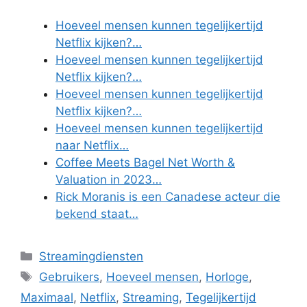
Hoeveel mensen kunnen tegelijkertijd
Netflix kijken?…
Hoeveel mensen kunnen tegelijkertijd
Netflix kijken?…
Hoeveel mensen kunnen tegelijkertijd
Netflix kijken?…
Hoeveel mensen kunnen tegelijkertijd
naar Netflix…
Coffee Meets Bagel Net Worth &
Valuation in 2023…
Rick Moranis is een Canadese acteur die
bekend staat…
Categories
Streamingdiensten
Tags
Gebruikers
,
Hoeveel mensen
,
Horloge
,
Maximaal
,
Netflix
,
Streaming
,
Tegelijkertijd