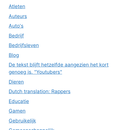
Atleten
Auteurs
Auto's
Bedrijf
Bedrijfsleven
Blog
De tekst blijft hetzelfde aangezien het kort
genoeg is. "Youtubers"
Dieren
Dutch translation: Rappers
Educatie
Gamen
Gebruikelijk