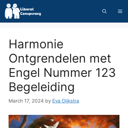
Skip
to
Me
content
Harmonie
Ontgrendelen met
Engel Nummer 123
Begeleiding
March 17, 2024
by
Eva Dijkstra