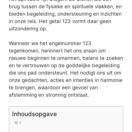
brug tussen de fysieke en spirituele vlakken, en
bieden begeleiding, ondersteuning en inzichten
in onze reis. Het getal 123 vormt daar geen
uitzondering op.
Wanneer we het engelnummer 123
tegenkomen, herinnert het ons eraan om
nieuwe beginnen te omarmen, balans te zoeken
en te vertrouwen op de goddelijke begeleiding
die ons pad ondersteunt. Het nodigt ons uit om
onze gedachten, acties en intenties in harmonie
te brengen, waardoor een gevoel van
afstemming en stroming ontstaat.
Inhoudsopgave